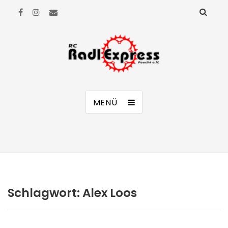
RC Radl Express Feucht e.V.
MENÜ
Schlagwort:
Alex Loos