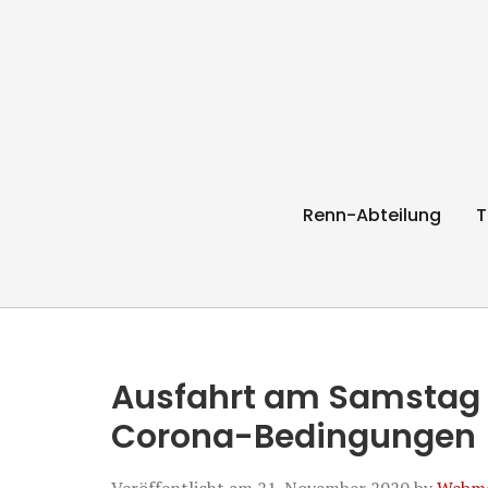
RC Radl Express 
Renn-Abteilung
T
Ausfahrt am Samstag 2
Corona-Bedingungen
Veröffentlicht am
21. November 2020
by
Webma