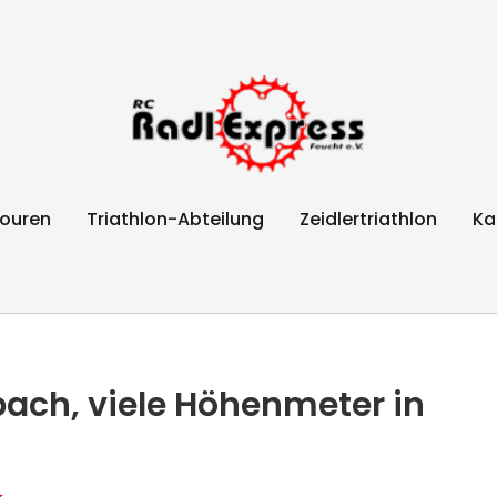
Feucht e.V.
ouren
Triathlon-Abteilung
Zeidlertriathlon
Ka
bach, viele Höhenmeter in
k