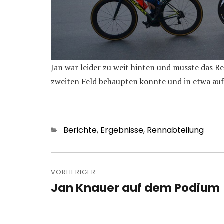
Jan war leider zu weit hinten und musste das R
zweiten Feld behaupten konnte und in etwa auf 
Kategorien
Berichte
,
Ergebnisse
,
Rennabteilung
Beitragsnavigation
VORHERIGER
Jan Knauer auf dem Podium
Vorheriger
Beitrag: