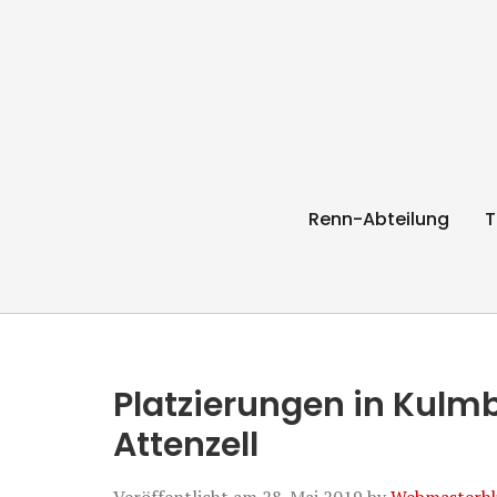
RC Radl Express 
Renn-Abteilung
T
Platzierungen in Kulm
Attenzell
Veröffentlicht am
28. Mai 2019
by
Webmasterh