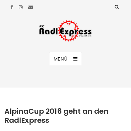
RC Radl Express Feucht e.V.
MENÜ
AlpinaCup 2016 geht an den
RadlExpress