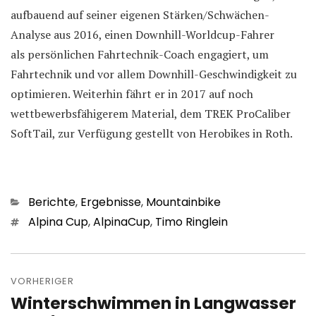
aufbauend auf seiner eigenen Stärken/Schwächen-
Analyse aus 2016, einen Downhill-Worldcup-Fahrer
als persönlichen Fahrtechnik-Coach engagiert, um
Fahrtechnik und vor allem Downhill-Geschwindigkeit zu
optimieren. Weiterhin fährt er in 2017 auf noch
wettbewerbsfähigerem Material, dem TREK ProCaliber
SoftTail, zur Verfügung gestellt von Herobikes in Roth.
Kategorien
Berichte
,
Ergebnisse
,
Mountainbike
Schlagwörter
Alpina Cup
,
AlpinaCup
,
Timo Ringlein
Beitragsnavigation
VORHERIGER
Winterschwimmen in Langwasser
Vorheriger