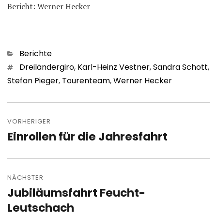
Bericht: Werner Hecker
Kategorien
Berichte
Schlagwörter
Dreiländergiro
,
Karl-Heinz Vestner
,
Sandra Schott
,
Stefan Pieger
,
Tourenteam
,
Werner Hecker
Beitragsnavigation
VORHERIGER
Einrollen für die Jahresfahrt
Vorheriger
Beitrag:
NÄCHSTER
Jubiläumsfahrt Feucht-
Nächster
Beitrag:
Leutschach