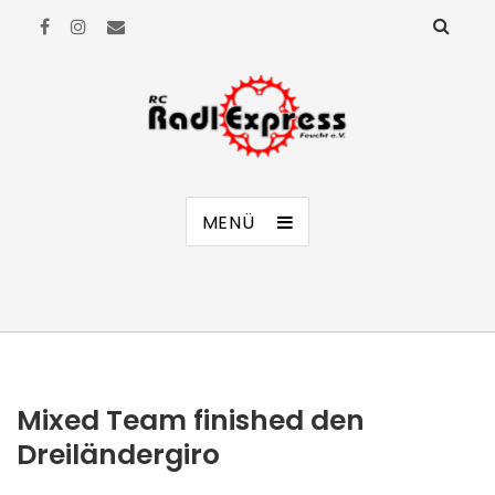
RC Radl Express Feucht e.V.
MENÜ
Mixed Team finished den
Dreiländergiro