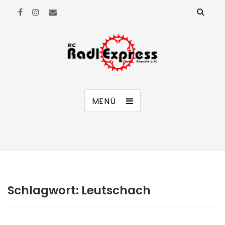
RC Radl Express Feucht e.V.
MENÜ
Schlagwort:
Leutschach