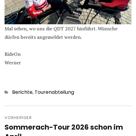
Mal sehen, wo uns die QDT 2027 hinführt. Wünsche
dürfen bereits angemeldet werden.
RideOn
Werner
Kategorien
Berichte
,
Tourenabteilung
Beitragsnavigation
VORHERIGER
Sommerach-Tour 2026 schon im
Vorheriger
Beitrag: