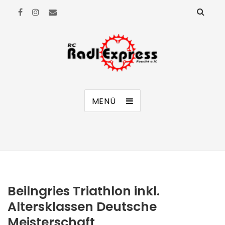
RC Radl Express Feucht e.V.
MENÜ
Beilngries Triathlon inkl.
Altersklassen Deutsche
Meisterschaft