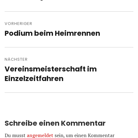
Beitragsnavigation
VORHERIGER
Podium beim Heimrennen
Vorheriger
Beitrag:
NÄCHSTER
Vereinsmeisterschaft im
Nächster
Beitrag:
Einzelzeitfahren
Schreibe einen Kommentar
Du musst
angemeldet
sein, um einen Kommentar