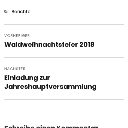
Kategorien
Berichte
Beitragsnavigation
VORHERIGER
Waldweihnachtsfeier 2018
Vorheriger
Beitrag:
NÄCHSTER
Einladung zur
Nächster
Beitrag:
Jahreshauptversammlung
Schreibe einen Kommentar