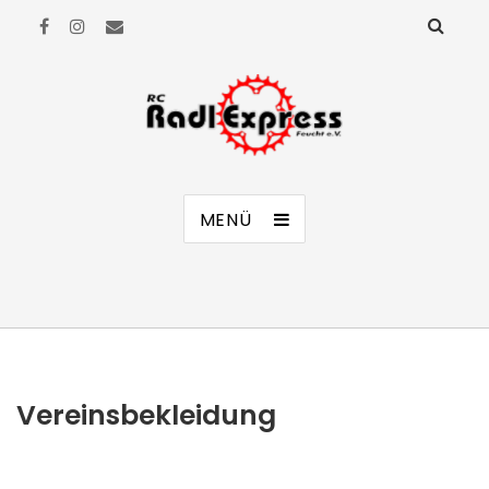
RC Radl Express Feucht e.V.
MENÜ
Vereinsbekleidung