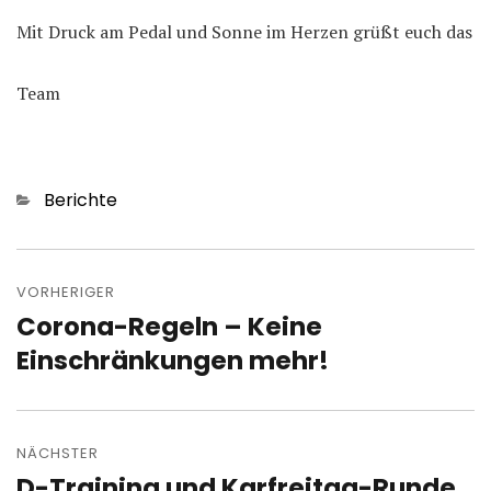
Mit Druck am Pedal und Sonne im Herzen grüßt euch das
Team
Kategorien
Berichte
Beitragsnavigation
VORHERIGER
Corona-Regeln – Keine
Vorheriger
Beitrag:
Einschränkungen mehr!
NÄCHSTER
D-Training und Karfreitag-Runde
Nächster