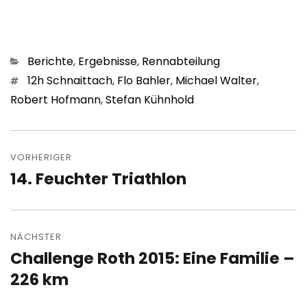
Kategorien
Berichte
,
Ergebnisse
,
Rennabteilung
Schlagwörter
12h Schnaittach
,
Flo Bahler
,
Michael Walter
,
Robert Hofmann
,
Stefan Kühnhold
Beitragsnavigation
VORHERIGER
14. Feuchter Triathlon
Vorheriger
Beitrag:
NÄCHSTER
Challenge Roth 2015: Eine Familie –
Nächster
Beitrag:
226 km