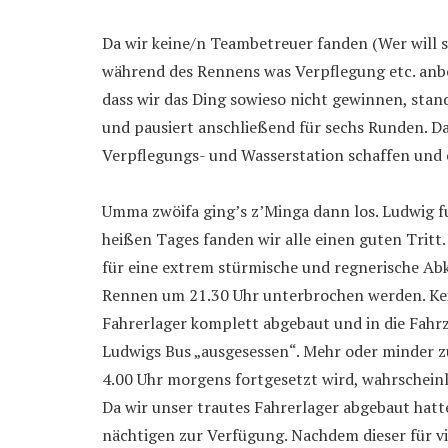
Da wir keine/n Teambetreuer fanden (Wer will s
während des Rennens was Verpflegung etc. anbel
dass wir das Ding sowieso nicht gewinnen, stand
und pausiert anschließend für sechs Runden. Da
Verpflegungs- und Wasserstation schaffen und
Umma zwöifa ging’s z’Minga dann los. Ludwig f
heißen Tages fanden wir alle einen guten Tritt.
für eine extrem stürmische und regnerische A
Rennen um 21.30 Uhr unterbrochen werden. Kei
Fahrerlager komplett abgebaut und in die Fah
Ludwigs Bus „ausgesessen“. Mehr oder minder zu
4.00 Uhr morgens fortgesetzt wird, wahrscheinli
Da wir unser trautes Fahrerlager abgebaut hat
nächtigen zur Verfügung. Nachdem dieser für vie