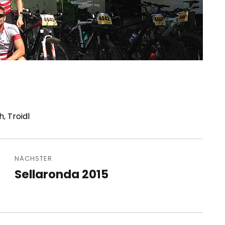
h
,
Troidl
NÄCHSTER
Sellaronda 2015
Nächster
Beitrag: