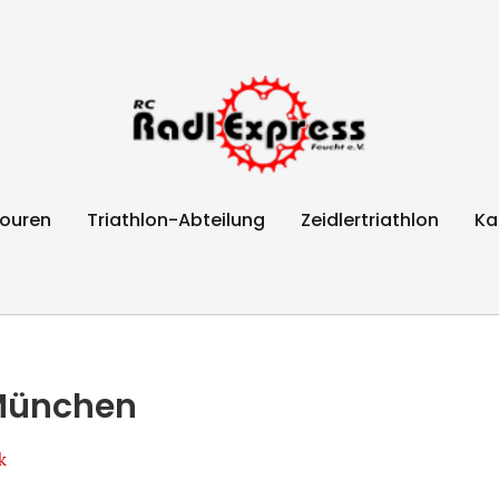
Feucht e.V.
ouren
Triathlon-Abteilung
Zeidlertriathlon
Ka
 München
k