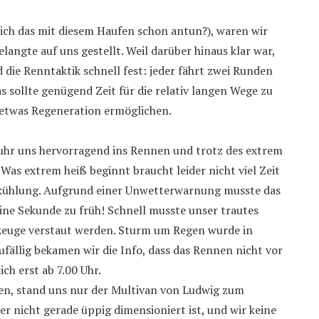
ich das mit diesem Haufen schon antun?), waren wir
angte auf uns gestellt. Weil darüber hinaus klar war,
 die Renntaktik schnell fest: jeder fährt zwei Runden
s sollte genügend Zeit für die relativ langen Wege zu
 etwas Regeneration ermöglichen.
uhr uns hervorragend ins Rennen und trotz des extrem
 Was extrem heiß beginnt braucht leider nicht viel Zeit
bkühlung. Aufgrund einer Unwetterwarnung musste das
ne Sekunde zu früh! Schnell musste unser trautes
rzeuge verstaut werden. Sturm um Regen wurde in
fällig bekamen wir die Info, dass das Rennen nicht vor
ch erst ab 7.00 Uhr.
ten, stand uns nur der Multivan von Ludwig zum
r nicht gerade üppig dimensioniert ist, und wir keine