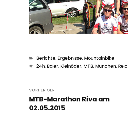
Kategorien
Berichte
,
Ergebnisse
,
Mountainbike
Schlagwörter
24h
,
Baier
,
Kleinöder
,
MTB
,
München
,
Reic
Beitragsnavigation
VORHERIGER
MTB-Marathon Riva am
Vorheriger
Beitrag:
02.05.2015