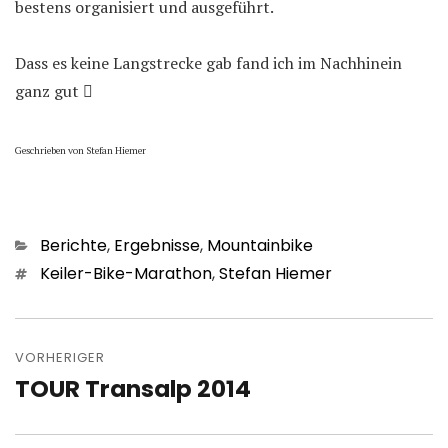
bestens organisiert und ausgeführt.
Dass es keine Langstrecke gab fand ich im Nachhinein
ganz gut

Geschrieben von Stefan Hiemer
Kategorien
Berichte
,
Ergebnisse
,
Mountainbike
Schlagwörter
Keiler-Bike-Marathon
,
Stefan Hiemer
Beitragsnavigation
VORHERIGER
TOUR Transalp 2014
Vorheriger
Beitrag: