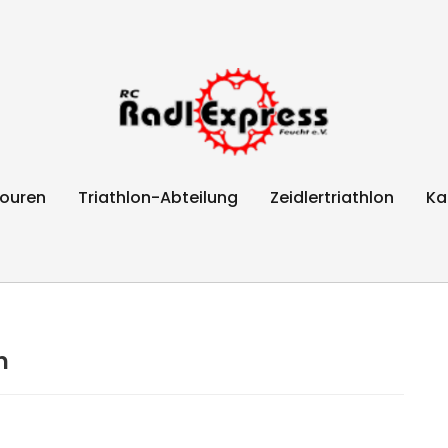
Feucht e.V.
ouren
Triathlon-Abteilung
Zeidlertriathlon
Ka
h