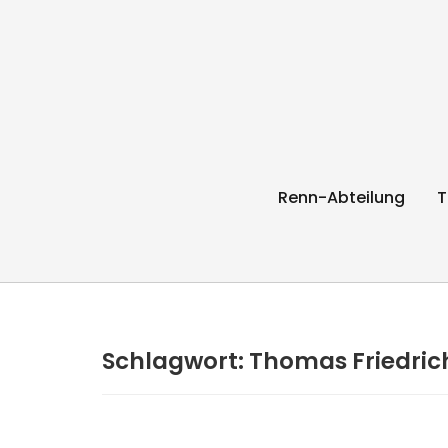
RC Radl Express 
Renn-Abteilung
T
Schlagwort:
Thomas Friedric