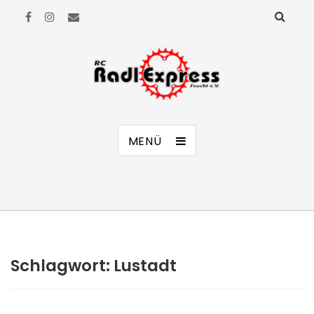
RC Radl Express Feucht e.V.
MENÜ
Schlagwort:
Lustadt