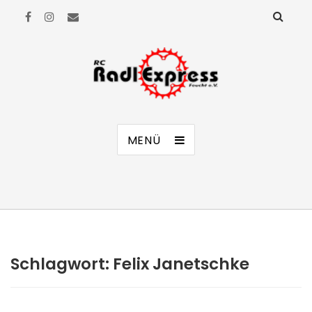
RC Radl Express Feucht e.V.
MENÜ
Schlagwort:
Felix Janetschke